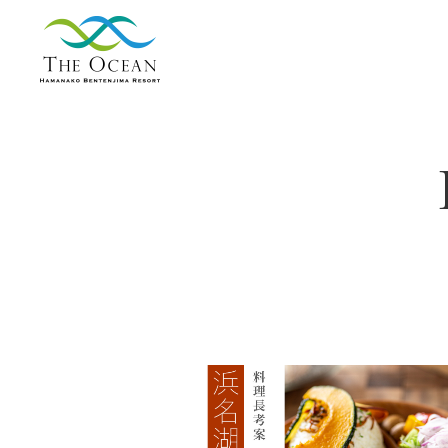
【公式】ジ・オ
ーシャン | 浜名
湖弁天島リゾー
ト THE OCEAN