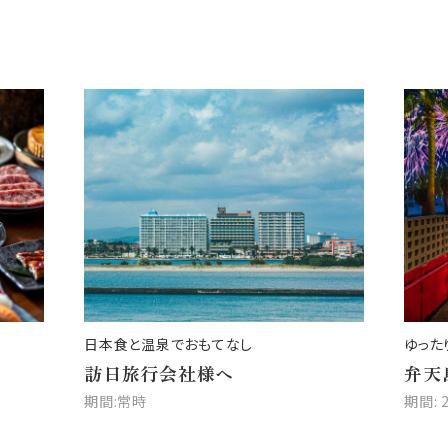
日本食と温泉でおもてなし
ゆった
訪日旅行会社様へ
弁天
期間:常時
期間: 