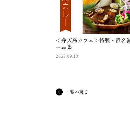
＜弁天島カフェ＞特製・浜名
ー🍛🏝️
2023.09.10
一覧へ戻る