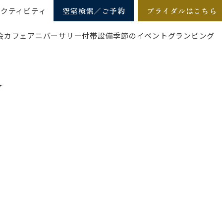
アクティビティ
空室検索／ご予約
ブライダルはこちら
会
カフェ
アニバーサリー
付帯設備
季節のイベント
グランピング
N