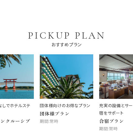
PICKUP PLAN
おすすめプラン
なしでホテルステ
団体様向けのお得なプラン
充実の設備とサー
団体様プラン
宿をサポート
インクルーシブ
合宿プラン
期間:常時
期間:常時