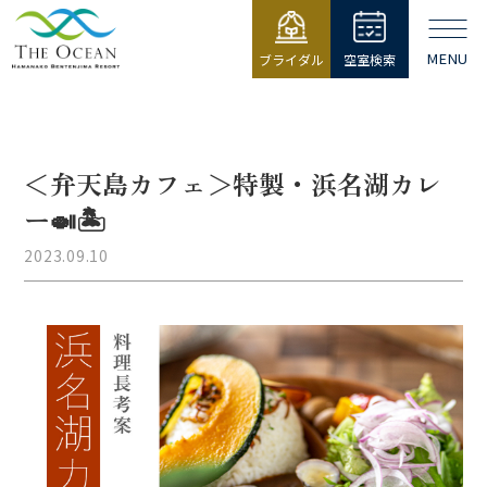
MENU
ブライダル
空室検索
【公式】ジ・
オーシャン |
浜名湖弁天島
リゾート THE
＜弁天島カフェ＞特製・浜名湖カレ
OCEAN
ー🍛🏝️
2023.09.10