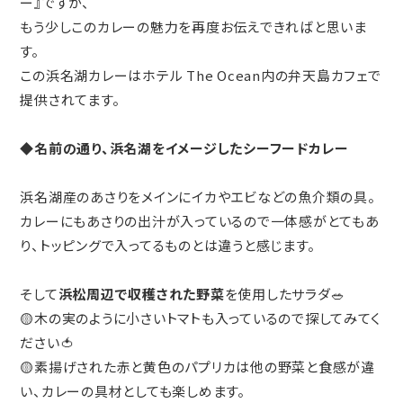
ー』ですが、
もう少しこのカレーの魅力を再度お伝えできればと思いま
す。
この浜名湖カレーはホテル The Ocean内の弁天島カフェで
提供されてます。
◆
名前の通り、浜名湖をイメージしたシーフードカレー
浜名湖産のあさりをメインにイカやエビなどの魚介類の具。
カレーにもあさりの出汁が入っているので一体感がとてもあ
り、トッピングで入ってるものとは違うと感じます。
そして
浜松周辺で収穫された野菜
を使用したサラダ🥗
🟡木の実のように小さいトマトも入っているので探してみてく
ださい🍅
🟡素揚げされた赤と黄色のパプリカは他の野菜と食感が違
い、カレーの具材としても楽しめます。