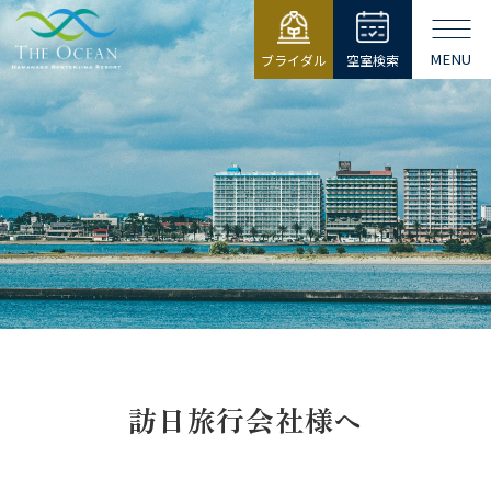
MENU
ブライダル
空室検索
【公式】ジ・
オーシャン |
浜名湖弁天島
リゾート THE
OCEAN
訪日旅行会社様へ