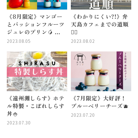
《8月限定》マンゴー
《わかりにくい?!》弁
とパッションフルーツ
天島カフェまでの道順
ジュレのプリン🥭 ...
🙋‍♀️
2023.08.05
2023.08.02
《遠州灘しらす》ホテ
《7月限定》大好評！
ル特製・こぼれしらす
ブルーベリーチーズ🫐
丼🍚
2023.07.20
2023.07.30