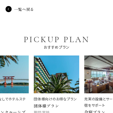
一覧へ戻る
PICKUP PLAN
おすすめプラン
なしでホテルステ
団体様向けのお得なプラン
充実の設備とサー
団体様プラン
宿をサポート
インクルーシブ
合宿プラン
期間:常時