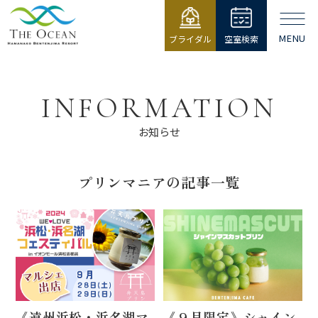
MENU
ブライダル
空室検索
【公式】ジ・
オーシャン |
浜名湖弁天島
INFORMATION
リゾート THE
OCEAN
お知らせ
プリンマニアの記事一覧
《遠州浜松・浜名湖マ
《９月限定》シャイン