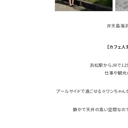
弁天島海浜
【カフェ人
浜松駅からJRで1
仕事や観光
プールサイドで過ごせる🌞ワンちゃ
静かで天井の高い空間なので