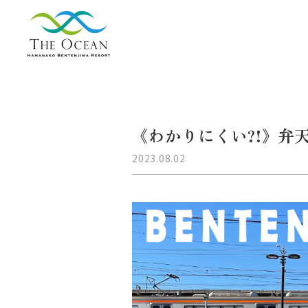
【公式】ジ・オ
ーシャン | 浜名
湖弁天島リゾー
ト THE OCEAN
《わかりにくい?!》弁天島
2023.08.02