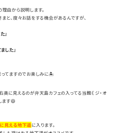
の理由から説明します。
さまと、度々お話をする機会があるんですが、
た』
ました』
ってますのでお楽しみに🏝
右奥に見えるのが弁天島カフェの入ってる当館《 ジ・オ
ます😄
に見える地下道
に入ります。
差しも避けれる地下道がオススメです。