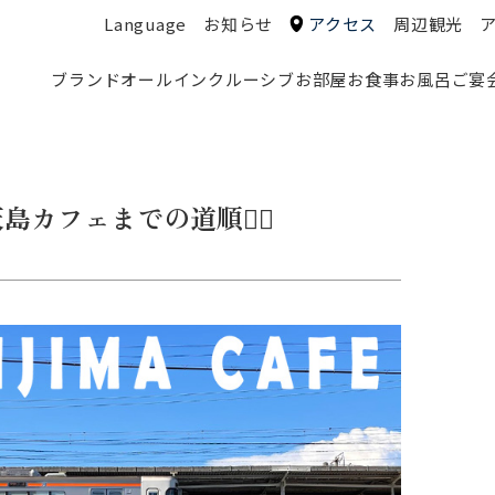
Language
お知らせ
アクセス
周辺観光
ブランド
オールインクルーシブ
お部屋
お食事
お風呂
ご宴
カフェまでの道順🙋‍♀️