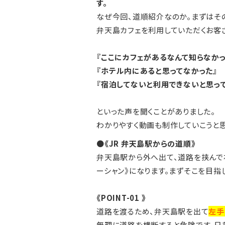
す。
なぜ今回、道順紹介なのか。まずはそ
弁天島カフェを利用していただくお客
『ここにカフェがあるなんて知らなかっ
『ホテル内にあると思ってなかった』
『宿泊してないと利用できないと思って
といった声を聞くことがありました。
わかりやすく動画も制作していこうと思
●
《JR 弁天島駅からの道順》
弁天島駅から外へ出て、道路を挟んで
ーシャン》になります。まずそこを目指し
《POINT-01 》
道路を渡るため、弁天島駅を出て
左手
無理に道路を横断すると危険です、日