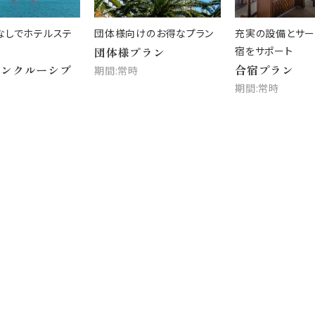
なしでホテルステ
団体様向けのお得なプラン
充実の設備とサー
団体様プラン
宿をサポート
インクルーシブ
合宿プラン
期間:常時
期間:常時