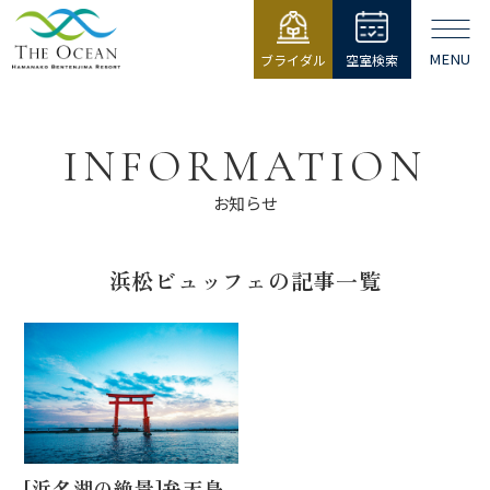
MENU
ブライダル
空室検索
【公式】ジ・
オーシャン |
浜名湖弁天島
INFORMATION
リゾート THE
OCEAN
お知らせ
浜松ビュッフェの記事一覧
[浜名湖の絶景]弁天島