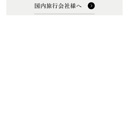
国内旅行会社様へ
訪日旅行会社様へ
浜名湖弁天島リゾート THE OCEAN