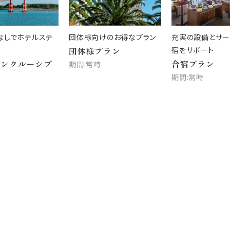
なしでホテルステ
団体様向けのお得なプラン
充実の設備とサー
団体様プラン
宿をサポート
インクルーシブ
合宿プラン
期間:常時
期間:常時