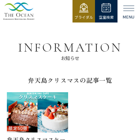
MENU
ブライダル
空室検索
【公式】ジ・
オーシャン |
浜名湖弁天島
INFORMATION
リゾート THE
OCEAN
お知らせ
弁天島クリスマスの記事一覧
弁天島クリスマスケー