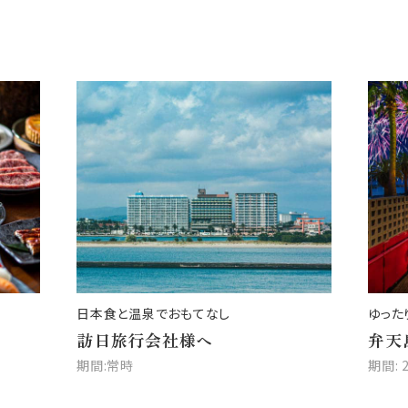
日本食と温泉でおもてなし
ゆった
訪日旅行会社様へ
弁天
期間:常時
期間: 