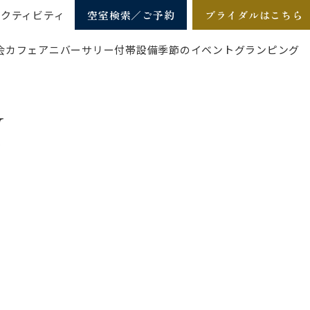
アクティビティ
空室検索／ご予約
ブライダルはこちら
会
カフェ
アニバーサリー
付帯設備
季節のイベント
グランピング
N