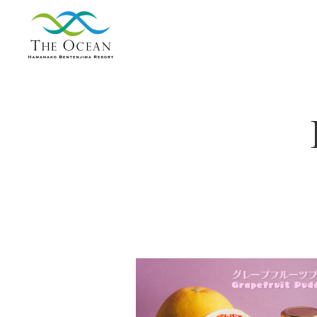
【公式】ジ・オ
ーシャン | 浜名
湖弁天島リゾー
ト THE OCEAN