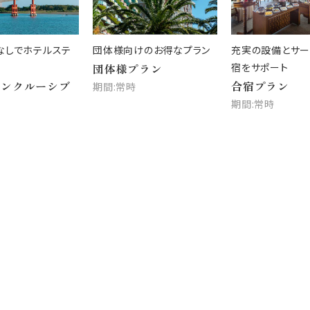
なしでホテルステ
団体様向けのお得なプラン
充実の設備とサー
団体様プラン
宿をサポート
インクルーシブ
合宿プラン
期間:常時
期間:常時