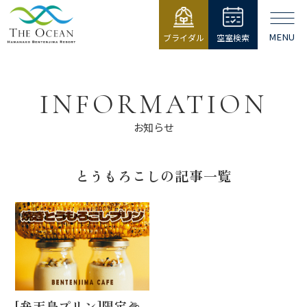
MENU
ブライダル
空室検索
【公式】ジ・
オーシャン |
浜名湖弁天島
INFORMATION
リゾート THE
OCEAN
お知らせ
とうもろこしの記事一覧
[弁天島プリン]限定🌽