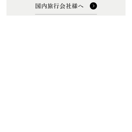
国内旅行会社様へ
訪日旅行会社様へ
浜名湖弁天島リゾート THE OCEAN