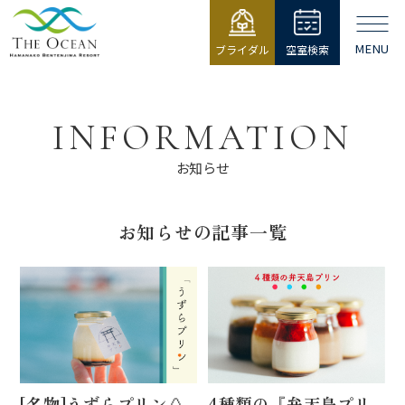
MENU
ブライダル
空室検索
【公式】ジ・
オーシャン |
浜名湖弁天島
INFORMATION
リゾート THE
OCEAN
お知らせ
お知らせの記事一覧
[名物]うずらプリン🥚
4種類の『弁天島プリ