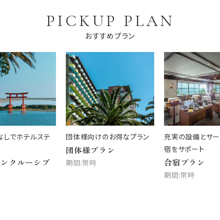
PICKUP PLAN
おすすめプラン
なしでホテルステ
団体様向けのお得なプラン
充実の設備とサー
団体様プラン
宿をサポート
インクルーシブ
合宿プラン
期間:常時
期間:常時