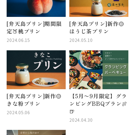
[弁天島プリン]期間限
[弁天島プリン]新作🟡
定🍑桃プリン
ほうじ茶プリン
2024.06.15
2024.05.10
[弁天島プリン]新作🟡
【5月〜9月限定】グラ
きな粉プリン
ンピングBBQプラン🍖
🍺
2024.05.06
2024.04.30