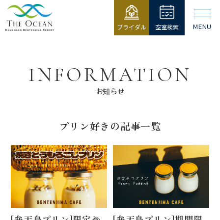
MENU
ブライダル
空室検索
【公式】ジ・
オーシャン |
浜名湖弁天島
INFORMATION
リゾート THE
OCEAN
お知らせ
プリン好きの記事一覧
[弁天島プリン]限定🌽
[弁天島プリン]期間限