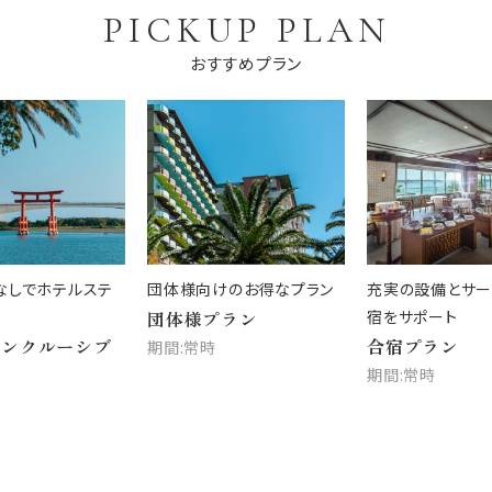
PICKUP PLAN
おすすめプラン
なしでホテルステ
団体様向けのお得なプラン
充実の設備とサー
団体様プラン
宿をサポート
インクルーシブ
合宿プラン
期間:常時
期間:常時