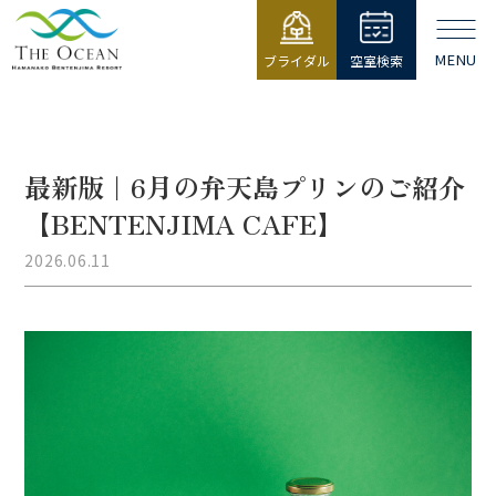
MENU
ブライダル
空室検索
【公式】ジ・
オーシャン |
浜名湖弁天島
リゾート THE
最新版｜6月の弁天島プリンのご紹介
OCEAN
【BENTENJIMA CAFE】
2026.06.11