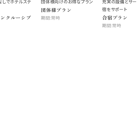
けのお得なプラン
充実の設備とサービスで合
浜松を満喫できる
プラン
宿をサポート
プラン
合宿プラン
国内旅行会社
期間:常時
期間:常時