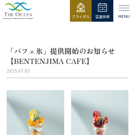
MENU
ブライダル
空室検索
【公式】ジ・
オーシャン |
浜名湖弁天島
リゾート THE
「パフェ氷」提供開始のお知らせ
OCEAN
【BENTENJIMA CAFE】
2025.07.03