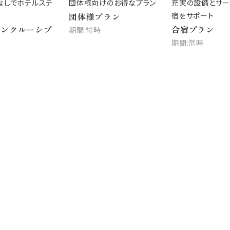
団体様向けのお得なプラン
充実の設備とサービスで合
浜松
団体様プラン
宿をサポート
プラ
合宿プラン
国内
期間:常時
期間:常時
期間