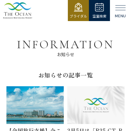
MENU
ブライダル
空室検索
【公式】ジ・
オーシャン |
浜名湖弁天島
INFORMATION
リゾート THE
OCEAN
お知らせ
お知らせの記事一覧
【全国旅行支援】今こ
3月5日は「R35 GT-R