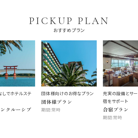
PICKUP PLAN
おすすめプラン
なしでホテルステ
団体様向けのお得なプラン
充実の設備とサー
団体様プラン
宿をサポート
インクルーシブ
合宿プラン
期間:常時
期間:常時