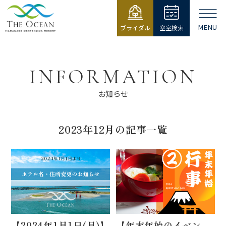
MENU
ブライダル
空室検索
【公式】ジ・
オーシャン |
浜名湖弁天島
INFORMATION
リゾート THE
OCEAN
お知らせ
2023年12月の記事一覧
【2024年1月1日(月)】
【年末年始のイベン