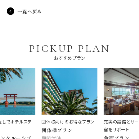
一覧へ戻る
PICKUP PLAN
おすすめプラン
なしでホテルステ
団体様向けのお得なプラン
充実の設備とサー
団体様プラン
宿をサポート
インクルーシブ
合宿プラン
期間:常時